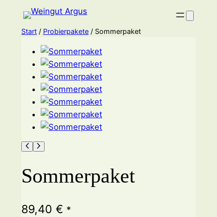
Zum
Inhalt
Start
/
Probierpakete
/ Sommerpaket
springen
Sommerpaket
89,40
€
*