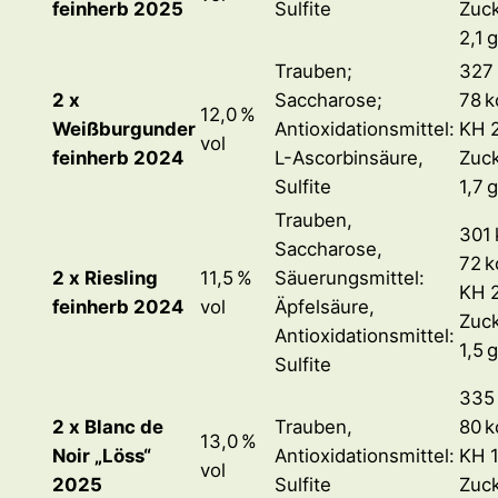
feinherb 2025
Sulfite
Zuc
2,1 g
Trauben;
327 
2 x
Saccharose;
78 k
12,0 %
Weißburgunder
Antioxidationsmittel:
KH 2
vol
feinherb 2024
L-Ascorbinsäure,
Zuc
Sulfite
1,7 g
Trauben,
301 
Saccharose,
72 k
2 x Riesling
11,5 %
Säuerungsmittel:
KH 2
feinherb 2024
vol
Äpfelsäure,
Zuc
Antioxidationsmittel:
1,5 g
Sulfite
335 
2 x Blanc de
Trauben,
80 k
13,0 %
Noir „Löss“
Antioxidationsmittel:
KH 1
vol
2025
Sulfite
Zuc