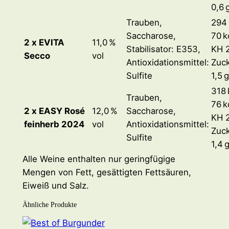
0,6 
Trauben,
294 
Saccharose,
70 k
2 x EVITA
11,0 %
Stabilisator: E353,
KH 2
Secco
vol
Antioxidationsmittel:
Zuc
Sulfite
1,5 g
318 
Trauben,
76 k
2 x EASY Rosé
12,0 %
Saccharose,
KH 2
feinherb 2024
vol
Antioxidationsmittel:
Zuc
Sulfite
1,4 
Alle Weine enthalten nur geringfügige
Mengen von Fett, gesättigten Fettsäuren,
Eiweiß und Salz.
Ähnliche Produkte