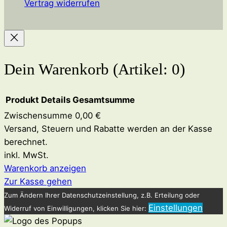
Vertrag widerrufen
Dein Warenkorb
(Artikel: 0)
Produkt
Details
Gesamtsumme
Zwischensumme
0,00 €
Produkte
Versand, Steuern und Rabatte werden an der Kasse
berechnet.
im
inkl. MwSt.
Warenkorb
Warenkorb anzeigen
Zur Kasse gehen
Zum Ändern Ihrer Datenschutzeinstellung, z.B. Erteilung oder
Einstellungen
Widerruf von Einwilligungen, klicken Sie hier: