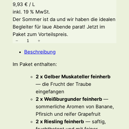
9,93
€
/
L
inkl. 19 % MwSt.
Der Sommer ist da und wir haben die idealen
Begleiter für laue Abende parat! Jetzt im
Paket zum Vorteilspreis.
−
+
S
o
Beschreibung
m
m
Im Paket enthalten:
e
2 x Gelber Muskateller feinherb
r
— die Frucht der Traube
p
eingefangen
a
2 x Weißburgunder feinherb
—
k
sommerliche Aromen von Banane,
e
Pfirsich und reifer Grapefruit
t
2 x Riesling feinherb
— saftig,
M
fruchtbetont und mit feiner