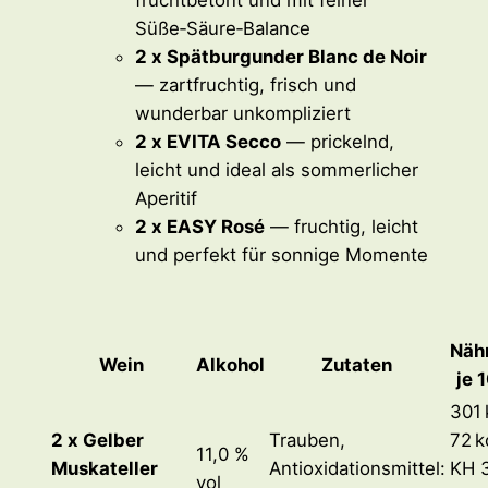
e
Süße‑Säure‑Balance
n
2 x Spätburgunder Blanc de Noir
g
— zartfruchtig, frisch und
e
wunderbar unkompliziert
2 x EVITA Secco
— prickelnd,
leicht und ideal als sommerlicher
Aperitif
2 x EASY Rosé
— fruchtig, leicht
und perfekt für sonnige Momente
Näh
Wein
Alkohol
Zutaten
je 
301 
2 x Gelber
Trauben,
72 k
11,0 %
Muskateller
Antioxidationsmittel:
KH 3
vol