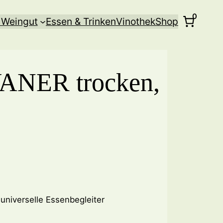
0
 Weingut
Essen & Trinken
Vinothek
Shop
ANER trocken,
 universelle Essenbegleiter