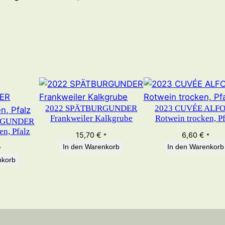
n
,
P
f
a
l
z
M
2022 SPÄTBURGUNDER
2023 CUVÉE ALF
e
Frankweiler Kalkgrube
Rotwein trocken, Pf
RGUNDER
n
en, Pfalz
15,70
€
6,60
€
*
*
g
In den Warenkorb
In den Warenkorb
*
e
nkorb