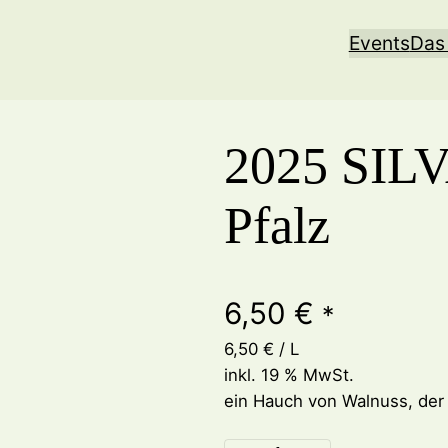
Events
Das
2025 SILV
Pfalz
6,50
€
*
6,50
€
/
L
inkl. 19 % MwSt.
ein Hauch von Walnuss, der