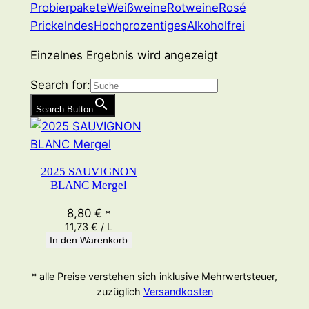
Probierpakete
Weißweine
Rotweine
Rosé
Prickelndes
Hochprozentiges
Alkoholfrei
Einzelnes Ergebnis wird angezeigt
Search for:
Search Button
2025 SAUVIGNON
BLANC Mergel
8,80
€
*
11,73
€
/
L
In den Warenkorb
* alle Preise verstehen sich inklusive Mehrwertsteuer,
zuzüglich
Versandkosten