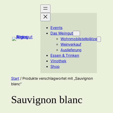
Zum
Inhalt
springen
Events
Das Weingut
Wohnmobilstellplätze
Weinverkauf
Auslieferung
Essen & Trinken
Vinothek
Shop
Start
/ Produkte verschlagwortet mit „Sauvignon
blanc“
Sauvignon blanc